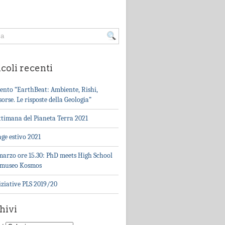
coli recenti
ento “EarthBeat: Ambiente, Rishi,
sorse. Le risposte della Geologia”
ttimana del Pianeta Terra 2021
age estivo 2021
marzo ore 15.30: PhD meets High School
 museo Kosmos
iziative PLS 2019/20
hivi