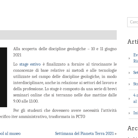
Arti
Alla scoperta delle discipline geologiche – 10 e 11 giugno
2021
Ev
Ri
Lo
stage estivo
è finalizzato a fornire al tirocinante le
conoscenze di base relative ai metodi e alle tecnologie
Se
utilizzate nel campo delle discipline geologiche, in modo
interdisciplinare, anche in relazione ai settori del lavoro e
St
della professione. Lo stage è composto da una serie di brevi
seminari online che si terranno nelle due mattine dalle
4 
9.00 alle 13.00.
al
Per gli studenti che dovessero avere necessità l’attività
In
specifico iter amministrativo, trasformata in PCTO
Arc
ool al museo
Settimana del Pianeta Terra 2021
»