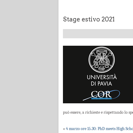
Stage estivo 2021
può essere, a richieste e rispettando lo 
«
4 marzo ore 15.30: PhD meets High Sch